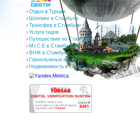
›
Отдых в Турции
›
Шоппинг в Стамбуле.
›
Трансфер в Стамбуле
›
Услуги гидов
›
Путешествие по Стамбулу
›
M.I.C.E в Стамбуле
›
ВНЖ в Стамбуле
›
Горнолыжные курорты
›
Недвижимость в Стамбуле