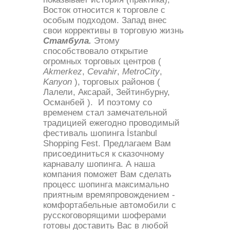
Восток относится к торговле с
особым подходом. Запад внес
свои коррективы в торговую жизнь
Стамбула.
Этому
способствовало открытие
огромных торговых центров (
Akmerkez
,
Cevahir
,
MetroCity
,
Kanyon
), торговых районов (
Лалели, Аксарай, Зейтинбурну,
Османбей ). И поэтому со
временем стал замечательной
традицией ежегодно проводимый
фестиваль шопинга İstanbul
Shopping Fest. Предлагаем Вам
присоединиться к сказочному
карнавалу шопинга. А наша
компания поможет Вам сделать
процесс шопинга максимально
приятным времяпровождением -
комфортабельные автомобили с
русскоговорящими шоферами
готовы доставить Вас в любой