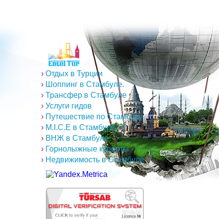
›
Отдых в Турции
›
Шоппинг в Стамбуле.
›
Трансфер в Стамбуле
›
Услуги гидов
›
Путешествие по Стамбулу
›
M.I.C.E в Стамбуле
›
ВНЖ в Стамбуле
›
Горнолыжные курорты
›
Недвижимость в Стамбуле