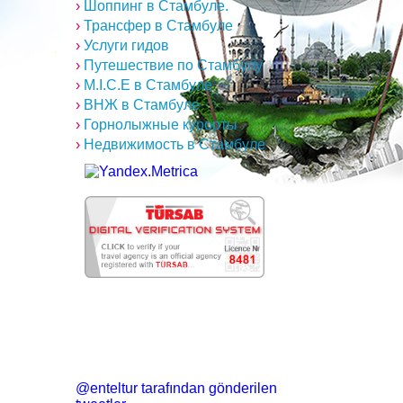
›
Шоппинг в Стамбуле.
›
Трансфер в Стамбуле
›
Услуги гидов
›
Путешествие по Стамбулу
›
M.I.C.E в Стамбуле
›
ВНЖ в Стамбуле
›
Горнолыжные курорты
›
Недвижимость в Стамбуле
@enteltur tarafından gönderilen