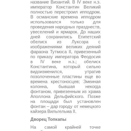
название Византий. В IV веке н.э.
император Константин Великий
полностью перестроил ипподром.
В османские времена ипподром
использовался только для
проведения народных празднеств,
увеселений и ярмарок. До наших
дней сохранились Египетский
обелиск из Луксора с
изображениями великих деяний
фараона Тутмоса II, привезенный
по приказу императора Феодосия
в IV веке н.э.; обелиск
Константина, который сильно
видоизменился, утратив
позолоченные пластины еще во
времена крестоносцев; Змеиная
колонна, бывшая некогда
фонтаном, привезенным из храма
Аполлона Дельфийского. Позже
на площади был установлен
фонтан – дар городу от немецкого
кайзера Вильгельма II.
Дворец Топкапы
На самой крайней точке