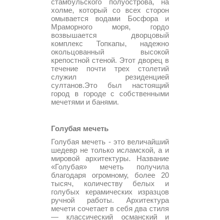
стамбульского полуострова, на
холме, который со всех сторон
омывается водами Босфора и
Мраморного моря, гордо
возвышается дворцовый
комплекс Топкапы, надежно
окольцованный высокой
крепостной стеной. Этот дворец в
течение почти трех столетий
служил резиденцией
султанов.Это был настоящий
город в городе с собственными
мечетями и банями.
Голубая мечеть
Голубая мечеть - это величайший
шедевр не только исламской, а и
мировой архитектуры. Название
«Голубая» мечеть получила
благодаря огромному, более 20
тысяч, количеству белых и
голубых керамических изразцов
ручной работы. Архитектура
мечети сочетает в себя два стиля
— классический османский и