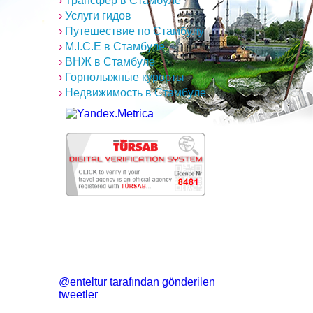
›
Трансфер в Стамбуле
›
Услуги гидов
›
Путешествие по Стамбулу
›
M.I.C.E в Стамбуле
›
ВНЖ в Стамбуле
›
Горнолыжные курорты
›
Недвижимость в Стамбуле
@enteltur tarafından gönderilen
tweetler