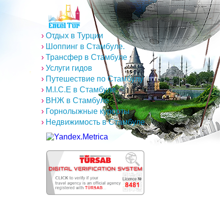
›
Отдых в Турции
›
Шоппинг в Стамбуле.
›
Трансфер в Стамбуле
›
Услуги гидов
›
Путешествие по Стамбулу
›
M.I.C.E в Стамбуле
›
ВНЖ в Стамбуле
›
Горнолыжные курорты
›
Недвижимость в Стамбуле