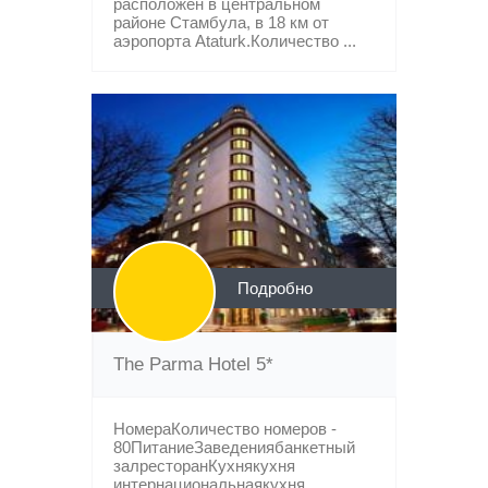
расположен в центральном
районе Стамбула, в 18 км от
аэропорта Ataturk.Количество ...
Подробно
The Parma Hotel 5*
НомераКоличество номеров -
80ПитаниеЗаведениябанкетный
залресторанКухнякухня
интернациональнаякухня ...