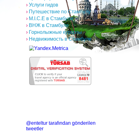
›
Услуги гидов
›
Путешествие по Стамбулу
›
M.I.C.E в Стамбуле
›
ВНЖ в Стамбуле
›
Горнолыжные курорты
›
Недвижимость в Стамбуле
@enteltur tarafından gönderilen
tweetler