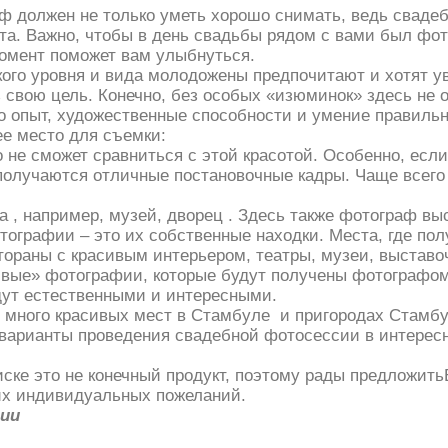
ф должен не только уметь хорошо снимать, ведь сваде
та. Важно, чтобы в день свадьбы рядом с вами был фото
момент поможет вам улыбнуться.
какого уровня и вида молодожены предпочитают и хотят 
 свою цель. Конечно, без особых «изюминок» здесь не 
о опыт, художественные способности и умение правильн
е место для съемки:
 не сможет сравниться с этой красотой. Особенно, если
 получаются отличные постановочные кадры. Чаще всег
 , например, музей, дворец . Здесь также фотограф вы
ографии – это их собственные находки. Места, где по
тораны с красивым интерьером, театры, музеи, выстав
живые» фотографии, которые будут получены фотографом
дут естественными и интересными.
ного красивых мест в Стамбуле и пригородах Стамбул
варианты проведения свадебной фотосессии в интерес
ске это не конечный продукт, поэтому рады предложит
их индивидуальных пожеланий.
ции