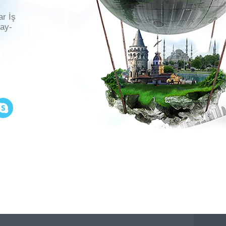
ar İş
ray-