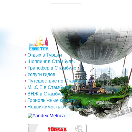
›
Отдых в Турции
›
Шоппинг в Стамбуле.
›
Трансфер в Стамбуле
›
Услуги гидов
›
Путешествие по Стамбулу
›
M.I.C.E в Стамбуле
›
ВНЖ в Стамбуле
›
Горнолыжные курорты
›
Недвижимость в Стамбуле