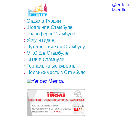
@enteltur
tweetler
›
Отдых в Турции
›
Шоппинг в Стамбуле.
›
Трансфер в Стамбуле
›
Услуги гидов
›
Путешествие по Стамбулу
›
M.I.C.E в Стамбуле
›
ВНЖ в Стамбуле
›
Горнолыжные курорты
›
Недвижимость в Стамбуле