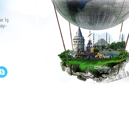
ar İş
ray-