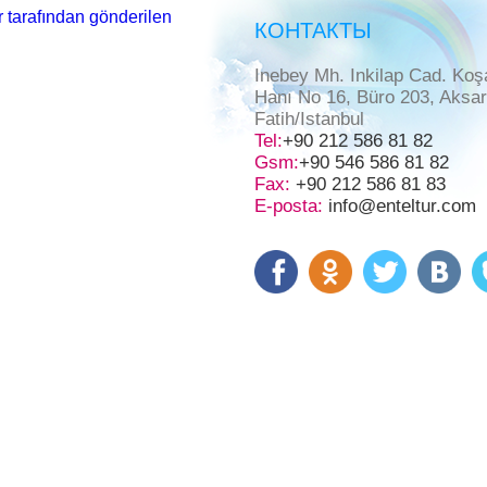
 tarafından gönderilen
КОНТАКТЫ
Inebey Mh. Inkilap Cad. Koş
Hanı No 16, Büro 203, Aksa
Fatih/Istanbul
Tel:
+90 212 586 81 82
Gsm:
+90 546 586 81 82
Fax:
+90 212 586 81 83
E-posta:
info@enteltur.com