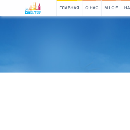
ГЛАВНАЯ
O HAC
M.I.C.E
НА