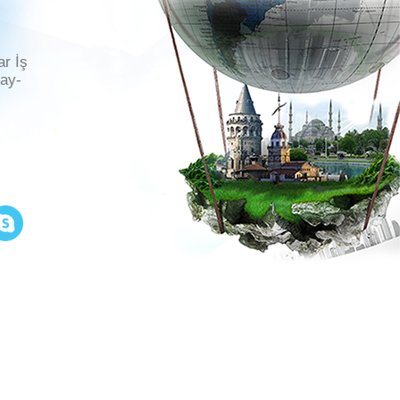
ar İş
ray-