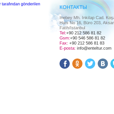
 tarafından gönderilen
КОНТАКТЫ
Inebey Mh. Inkilap Cad. Koş
Hanı No 16, Büro 203, Aksa
Fatih/Istanbul
Tel:
+90 212 586 81 82
Gsm:
+90 546 586 81 82
Fax:
+90 212 586 81 83
E-posta:
info@enteltur.com