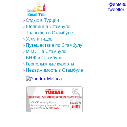
@enteltur
tweetler
›
Отдых в Турции
›
Шоппинг в Стамбуле.
›
Трансфер в Стамбуле
›
Услуги гидов
›
Путешествие по Стамбулу
›
M.I.C.E в Стамбуле
›
ВНЖ в Стамбуле
›
Горнолыжные курорты
›
Недвижимость в Стамбуле