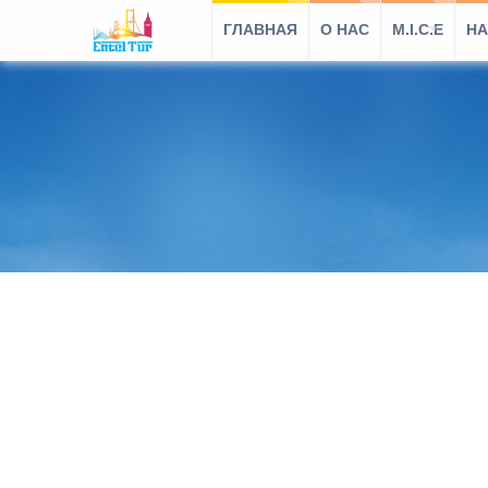
ГЛАВНАЯ
O HAC
M.I.C.E
НА