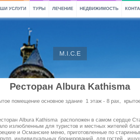
ШИ УСЛУГИ
ТУРЫ
ЛЕЧЕНИЕ
НЕДВИЖИМОСТЬ
КОНТ
M.I.C.E
Ресторан Albura Kathisma
ытое помещение основное здание 1 этаж - 8 pax, крыто
торан Albura Kathisma расположен в самом сердце Стар
тало излюбленным для туристов и местных жителей бла
урецкие и Османские меню, приготовленные по старин
рупп, индивидуальных бронирований, для гостей , ищу