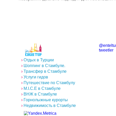
@enteltur
tweetler
›
Отдых в Турции
›
Шоппинг в Стамбуле.
›
Трансфер в Стамбуле
›
Услуги гидов
›
Путешествие по Стамбулу
›
M.I.C.E в Стамбуле
›
ВНЖ в Стамбуле
›
Горнолыжные курорты
›
Недвижимость в Стамбуле