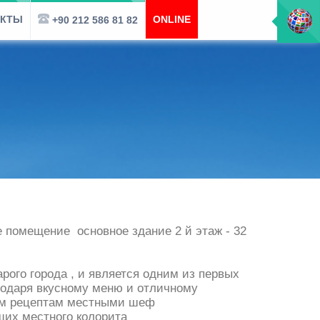
АКТЫ
ONLINE
+90 212 586 81 82
е помещение основное здание 2 й этаж - 32
ого города , и является одним из первых
годаря вкусному меню и отличному
ным рецептам местными шеф
щих местного колорита