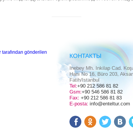
 tarafından gönderilen
КОНТАКТЫ
Inebey Mh. Inkilap Cad. Koş
Hanı No 16, Büro 203, Aksa
Fatih/Istanbul
Tel:
+90 212 586 81 82
Gsm:
+90 546 586 81 82
Fax:
+90 212 586 81 83
E-posta:
info@enteltur.com