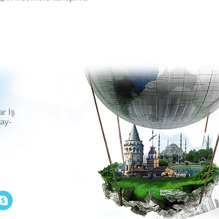
ar İş
ray-