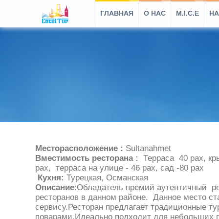
ГЛАВНАЯ
O HAC
M.I.C.E
НА
Месторасположение :
Sultanahmet
Вместимость ресторана :
Терраса 40 pax, кр
pax, терраса на улице - 46 pax, сад -80 pax
Кухня:
Турецкая, Османская
Описание
:Обладатель премий аутентичный рес
ресторанов в данном районе. Данное место с
сервису.Ресторан предлагает традиционные т
поварами.Идеально подходит для небольших г