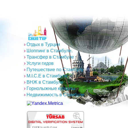
›
Отдых в Турции
›
Шоппинг в Стамбуле.
›
Трансфер в Стамбуле
›
Услуги гидов
›
Путешествие по Стамбулу
›
M.I.C.E в Стамбуле
›
ВНЖ в Стамбуле
›
Горнолыжные курорты
›
Недвижимость в Стамбуле