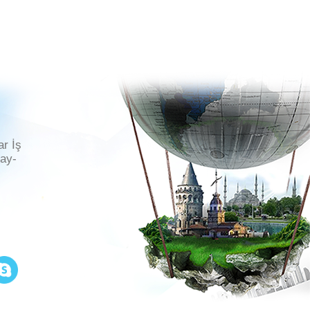
ar İş
ray-