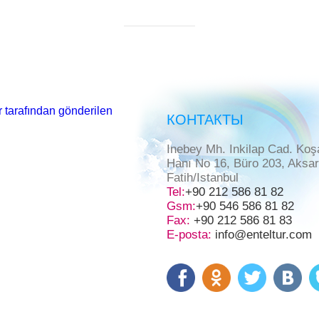
 tarafından gönderilen
КОНТАКТЫ
Inebey Mh. Inkilap Cad. Koş
Hanı No 16, Büro 203, Aksa
Fatih/Istanbul
Tel:
+90 212 586 81 82
Gsm:
+90 546 586 81 82
Fax:
+90 212 586 81 83
E-posta:
info@enteltur.com