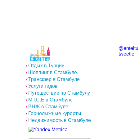
@enteltur
tweetler
›
Отдых в Турции
›
Шоппинг в Стамбуле.
›
Трансфер в Стамбуле
›
Услуги гидов
›
Путешествие по Стамбулу
›
M.I.C.E в Стамбуле
›
ВНЖ в Стамбуле
›
Горнолыжные курорты
›
Недвижимость в Стамбуле