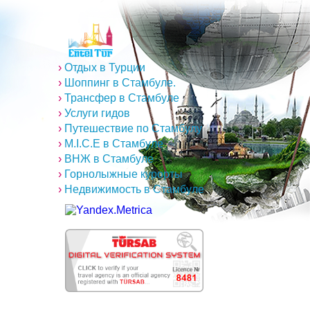
›
Отдых в Турции
›
Шоппинг в Стамбуле.
›
Трансфер в Стамбуле
›
Услуги гидов
›
Путешествие по Стамбулу
›
M.I.C.E в Стамбуле
›
ВНЖ в Стамбуле
›
Горнолыжные курорты
›
Недвижимость в Стамбуле