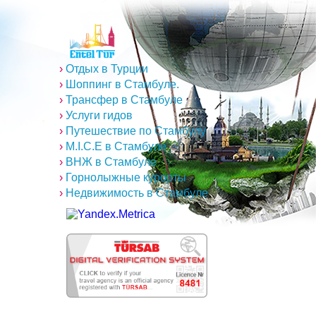
›
Отдых в Турции
›
Шоппинг в Стамбуле.
›
Трансфер в Стамбуле
›
Услуги гидов
›
Путешествие по Стамбулу
›
M.I.C.E в Стамбуле
›
ВНЖ в Стамбуле
›
Горнолыжные курорты
›
Недвижимость в Стамбуле