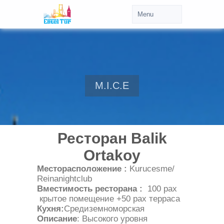
M.I.C.E
Ресторан Balik
Ortakoy
Месторасположение :
Kurucesme/
Reinanightclub
Вместимость ресторана :
100 paх
крытое помещение +50 pax терраса
Кухня:
Средиземноморская
Описание
: Высокого уровня