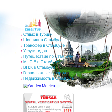
›
Отдых в Турции
›
Шоппинг в Стамбуле.
›
Трансфер в Стамбуле
›
Услуги гидов
›
Путешествие по Стамбулу
›
M.I.C.E в Стамбуле
›
ВНЖ в Стамбуле
›
Горнолыжные курорты
›
Недвижимость в Стамбуле