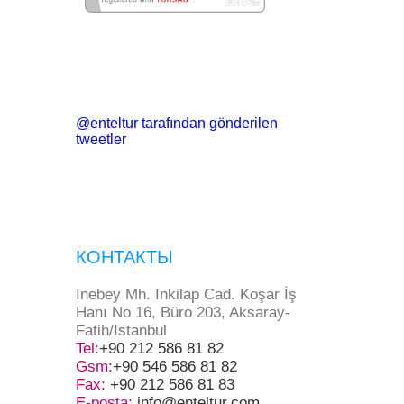
@enteltur tarafından gönderilen
tweetler
КОНТАКТЫ
Inebey Mh. Inkilap Cad. Koşar İş
Hanı No 16, Büro 203, Aksaray-
Fatih/Istanbul
Tel:
+90 212 586 81 82
Gsm:
+90 546 586 81 82
Fax:
+90 212 586 81 83
E-posta:
info@enteltur.com