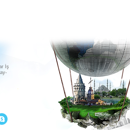
ar İş
ray-