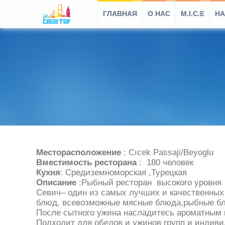
ГЛАВНАЯ
O HAC
M.I.C.E
НА
Месторасположение
: Cıcek Passaji/Beyoglu
Вместимость ресторана
: 180 человек
Кухня
: Средиземноморская ,Турецкая
Описание
:Рыбный ресторан высокого уровня 
Севич– один из самых лучших и качественных
блюд, всевозможные мясные блюда,рыбные бл
После сытного ужина насладитесь ароматным 
Подходит для обедов и ужинов групп и индиви