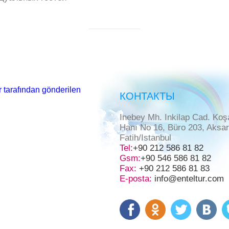
 tarafından gönderilen
КОНТАКТЫ
Inebey Mh. Inkilap Cad. Koş
Hanı No 16, Büro 203, Aksa
Fatih/Istanbul
Tel:
+90 212 586 81 82
Gsm:
+90 546 586 81 82
Fax:
+90 212 586 81 83
E-posta:
info@enteltur.com