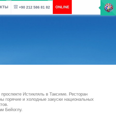
АКТЫ
ONLINE
+90 212 586 81 82
проспекте Истикляль в Таксиме. Ресторан
ны горячие и холодные закуски национальных
тов.
м Бейоглу.