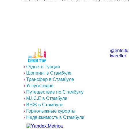
@enteltur
tweetler
›
Отдых в Турции
›
Шоппинг в Стамбуле.
›
Трансфер в Стамбуле
›
Услуги гидов
›
Путешествие по Стамбулу
›
M.I.C.E в Стамбуле
›
ВНЖ в Стамбуле
›
Горнолыжные курорты
›
Недвижимость в Стамбуле