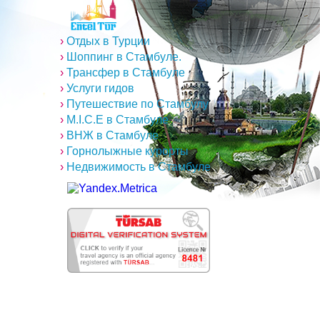
›
Отдых в Турции
›
Шоппинг в Стамбуле.
›
Трансфер в Стамбуле
›
Услуги гидов
›
Путешествие по Стамбулу
›
M.I.C.E в Стамбуле
›
ВНЖ в Стамбуле
›
Горнолыжные курорты
›
Недвижимость в Стамбуле