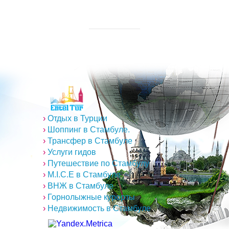
›
Отдых в Турции
›
Шоппинг в Стамбуле.
›
Трансфер в Стамбуле
›
Услуги гидов
›
Путешествие по Стамбулу
›
M.I.C.E в Стамбуле
›
ВНЖ в Стамбуле
›
Горнолыжные курорты
›
Недвижимость в Стамбуле