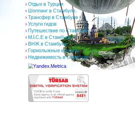
›
Отдых в Турции
›
Шоппинг в Стамбуле.
›
Трансфер в Стамбуле
›
Услуги гидов
›
Путешествие по Стамбулу
›
M.I.C.E в Стамбуле
›
ВНЖ в Стамбуле
›
Горнолыжные курорты
›
Недвижимость в Стамбуле