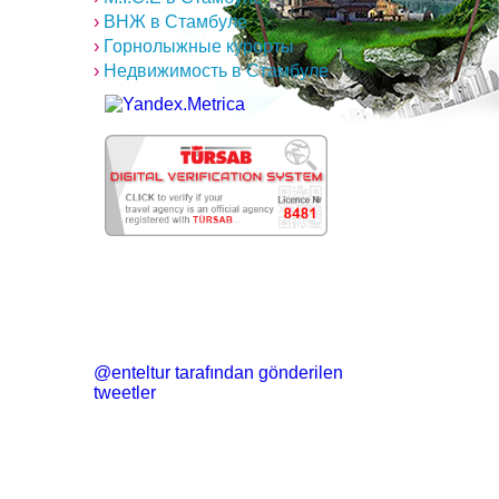
›
ВНЖ в Стамбуле
›
Горнолыжные курорты
›
Недвижимость в Стамбуле
@enteltur tarafından gönderilen
tweetler