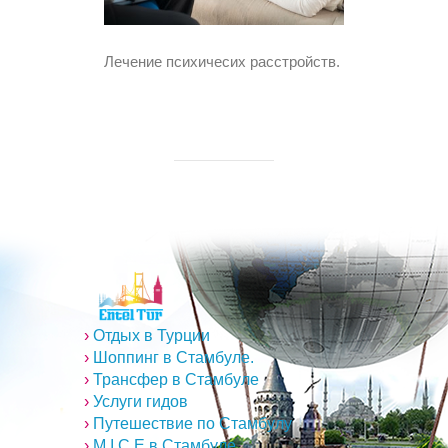
Лечение психичесих расстройств.
›
Отдых в Турции
›
Шоппинг в Стамбуле.
›
Трансфер в Стамбуле
›
Услуги гидов
›
Путешествие по Стамбулу
›
M.I.C.E в Стамбуле