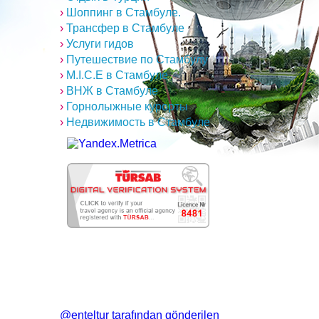
›
Шоппинг в Стамбуле.
›
Трансфер в Стамбуле
›
Услуги гидов
›
Путешествие по Стамбулу
›
M.I.C.E в Стамбуле
›
ВНЖ в Стамбуле
›
Горнолыжные курорты
›
Недвижимость в Стамбуле
@enteltur tarafından gönderilen