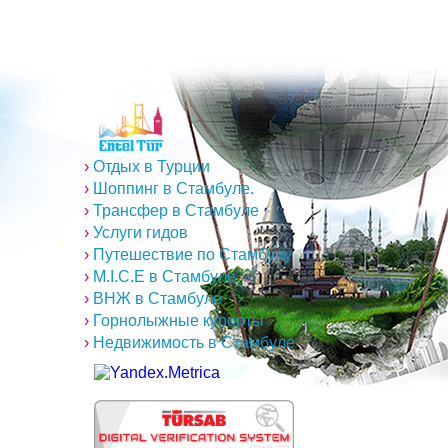
›
Отдых в Турции
›
Шоппинг в Стамбуле.
›
Трансфер в Стамбуле
›
Услуги гидов
›
Путешествие по Стамбулу
›
M.I.C.E в Стамбуле
›
ВНЖ в Стамбуле
›
Горнолыжные курорты
›
Недвижимость в Стамбуле