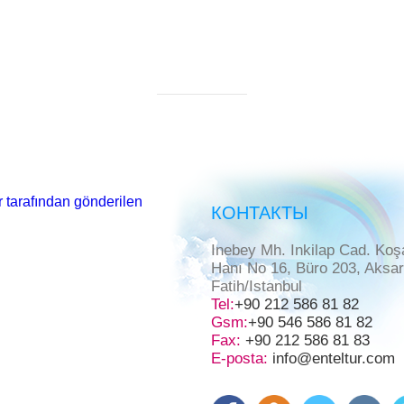
 tarafından gönderilen
КОНТАКТЫ
Inebey Mh. Inkilap Cad. Koş
Hanı No 16, Büro 203, Aksa
Fatih/Istanbul
Tel:
+90 212 586 81 82
Gsm:
+90 546 586 81 82
Fax:
+90 212 586 81 83
E-posta:
info@enteltur.com