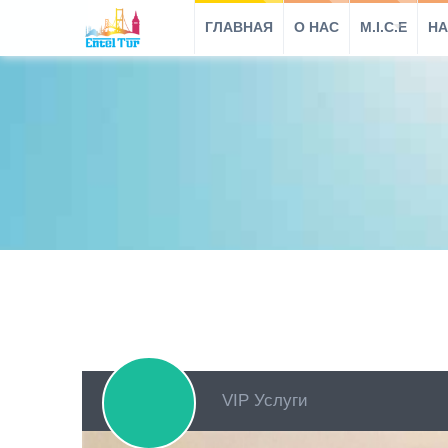
ГЛАВНАЯ
O HAC
M.I.C.E
НА
VIP Услуги