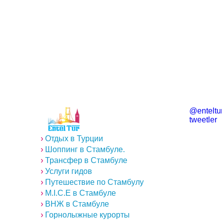
@enteltur
tweetler
›
Отдых в Турции
›
Шоппинг в Стамбуле.
›
Трансфер в Стамбуле
›
Услуги гидов
›
Путешествие по Стамбулу
›
M.I.C.E в Стамбуле
›
ВНЖ в Стамбуле
›
Горнолыжные курорты