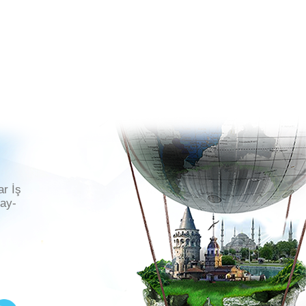
ar İş
ray-