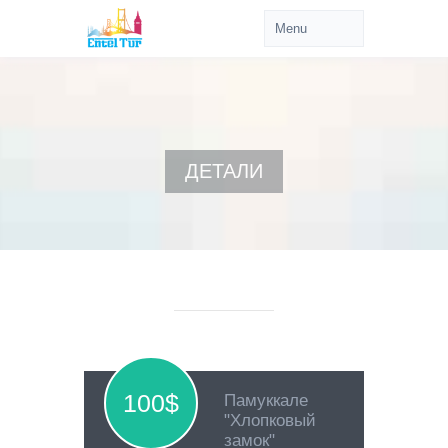
ДЕТАЛИ
100$
Памуккале
"Хлопковый
замок"