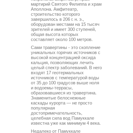
мартирий Святого Филиппа и храм
Аполлона. Амфитеатр,
строительство которого
завершилось в 206 г. н. э.,
оборудован местами на 15 тысяч
зрителей и имеет 300 ступеней,
общая высота которых
составляет около 100 метров.
Сами травертины - это скопление
уникальных горячих источников с
высокой концентрацией оксида
кальция, позволяющих лечить
целый спектр заболеваний. В него
входят 17 геотермальных
источников с температурой воды
от 35 до 100 градусов выше ноля
и водоемы-террасы,
образовавшиеся из травертина.
Знаменитые белоснежные
каскады курорта — не просто
популярная
достопримечательность,
целебная сила вод Памуккале
известна уже как минимум 4 века.
Недалеко от Памуккале