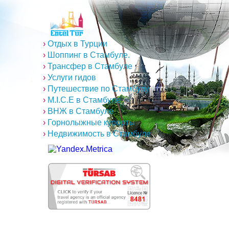
›
Отдых в Турции
›
Шоппинг в Стамбуле.
›
Трансфер в Стамбуле
›
Услуги гидов
›
Путешествие по Стамбулу
›
M.I.C.E в Стамбуле
›
ВНЖ в Стамбуле
›
Горнолыжные курорты
›
Недвижимость в Стамбуле