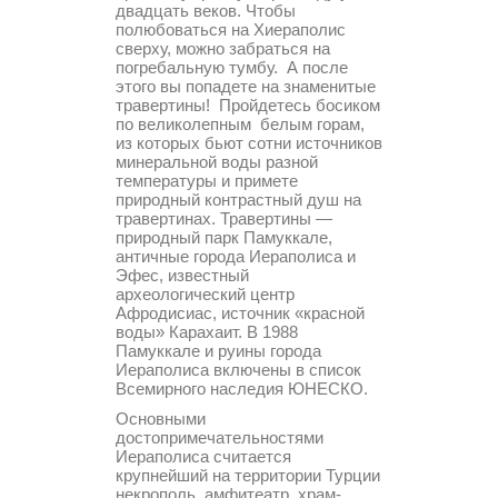
двадцать веков. Чтобы
полюбоваться на Хиераполис
сверху, можно забраться на
погребальную тумбу. А после
этого вы попадете на знаменитые
травертины! Пройдетесь босиком
по великолепным белым горам,
из которых бьют сотни источников
минеральной воды разной
температуры и примете
природный контрастный душ на
травертинах. Травертины —
природный парк Памуккале,
античные города Иераполиса и
Эфес, известный
археологический центр
Афродисиас, источник «красной
воды» Карахаит. В 1988
Памуккале и руины города
Иераполиса включены в список
Всемирного наследия ЮНЕСКО.
Основными
достопримечательностями
Иераполиса считается
крупнейший на территории Турции
некрополь, амфитеатр, храм-