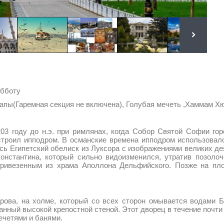
убботу
пы(Гаремная секция не включена), Голубая мечеть ,Хаммам Хюр
3 году до н.э. при римлянах, когда Собор Святой Софии горо
троил ипподром. В османские времена ипподром использовал
сь Египетский обелиск из Луксора с изображениями великих дея
Константина, который сильно видоизменился, утратив позол
привезенным из храма Аполлона Дельфийского. Позже на пл
трова, на холме, который со всех сторон омывается водами 
нный высокой крепостной стеной. Этот дворец в течение почти
ечетями и банями.