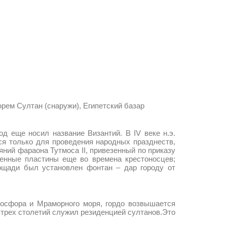
ем Султан (снаружи), Египетский базар
д еще носил название Византий. В IV веке н.э.
ся только для проведения народных празднеств,
ний фараона Тутмоса II, привезенный по приказу
оченные пластины еще во времена крестоносцев;
ощади был установлен фонтан – дар городу от
Босфора и Мраморного моря, гордо возвышается
 трех столетий служил резиденцией султанов.Это