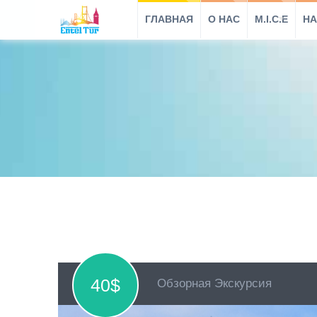
ГЛАВНАЯ
O HAC
M.I.C.E
НА
40$
Обзорная Экскурсия