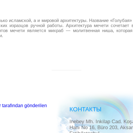
ько исламской, а и мировой архитектуры. Название «Голубая»
ких изразцов ручной работы. Архитектура мечети сочетает
нтов мечети является михраб — молитвенная ниша, которая
и.
 tarafından gönderilen
КОНТАКТЫ
Inebey Mh. Inkilap Cad. Koş
Hanı No 16, Büro 203, Aksa