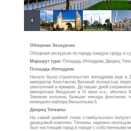
Обзорная Экскурсия
Обзорная экскурсия по городу каждую среду и с
Маршрут тура:
Площадь Ипподром, Дворец Топка
Площадь Ипподром
Начато было строительство ипподрома еще в 20
император Константин Великий полностью перес
увеселений и ярмарок. До наших дней сохранили
императора Феодосия в IV веке н.э.; обелиск 
Змеиная колонна, бывшая некогда фонтаном, 
немецкого кайзера Вильгельма II.
Дворец Топкапы
На самой крайней точке стамбульского полуос
дворцовый комплекс Топкапы, надежно окольцова
был настоящий город в городе с собственными м