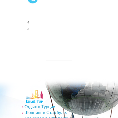
f
f
›
Отдых в Турции
›
Шоппинг в Стамбуле.