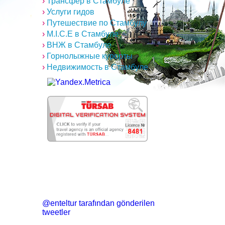
›
Трансфер в Стамбуле
›
Услуги гидов
›
Путешествие по Стамбулу
›
M.I.C.E в Стамбуле
›
ВНЖ в Стамбуле
›
Горнолыжные курорты
›
Недвижимость в Стамбуле
@enteltur tarafından gönderilen
tweetler