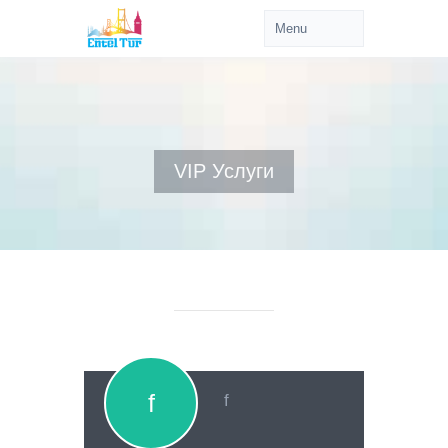
VIP Услуги
f
f