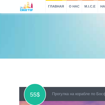
ГЛАВНАЯ
O HAC
M.I.C.E
НА
55$
Прогулка на корабле по Бос