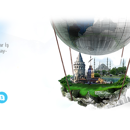
ar İş
ray-