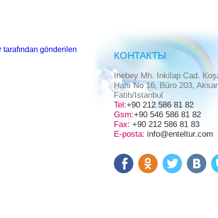
 tarafından gönderilen
КОНТАКТЫ
Inebey Mh. Inkilap Cad. Koş
Hanı No 16, Büro 203, Aksa
Fatih/Istanbul
Tel:
+90 212 586 81 82
Gsm:
+90 546 586 81 82
Fax:
+90 212 586 81 83
E-posta:
info@enteltur.com