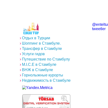
@enteltur
tweetler
›
Отдых в Турции
›
Шоппинг в Стамбуле.
›
Трансфер в Стамбуле
›
Услуги гидов
›
Путешествие по Стамбулу
›
M.I.C.E в Стамбуле
›
ВНЖ в Стамбуле
›
Горнолыжные курорты
›
Недвижимость в Стамбуле