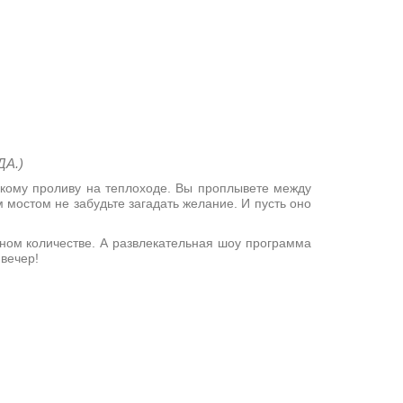
ДА.
)
скому проливу на теплоходе. Вы проплывете между
мостом не забудьте загадать желание. И пусть оно
нном количестве. А развлекательная шоу программа
вечер!