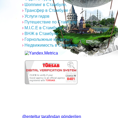
›
Шоппинг в Стамбуле.
›
Трансфер в Стамбуле
›
Услуги гидов
›
Путешествие по Стамбулу
›
M.I.C.E в Стамбуле
›
ВНЖ в Стамбуле
›
Горнолыжные курорты
›
Недвижимость в Стамбуле
@enteltur tarafından gönderilen