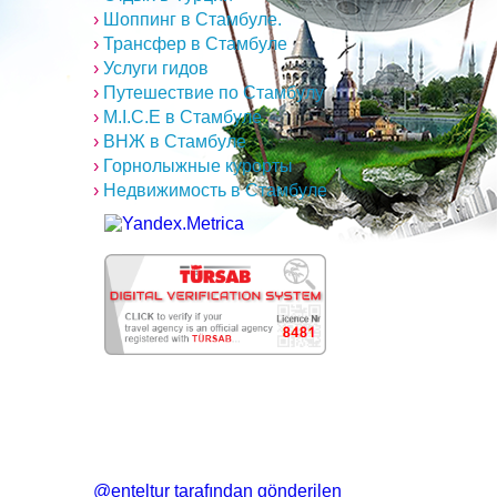
›
Шоппинг в Стамбуле.
›
Трансфер в Стамбуле
›
Услуги гидов
›
Путешествие по Стамбулу
›
M.I.C.E в Стамбуле
›
ВНЖ в Стамбуле
›
Горнолыжные курорты
›
Недвижимость в Стамбуле
@enteltur tarafından gönderilen