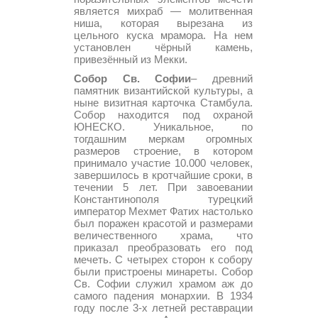
является михраб — молитвенная
ниша, которая вырезана из
цельного куска мрамора. На нем
установлен чёрный камень,
привезённый из Мекки.
Собор Св. Софии
– древний
памятник византийской культуры, а
ныне визитная карточка Стамбула.
Собор находится под охраной
ЮНЕСКО. Уникальное, по
тогдашним меркам огромных
размеров строение, в котором
принимало участие 10.000 человек,
завершилось в кротчайшие сроки, в
течении 5 лет. При завоевании
Константинополя турецкий
император Мехмет Фатих настолько
был поражен красотой и размерами
величественного храма, что
приказал преобразовать его под
мечеть. С четырех сторон к собору
были пристроены минареты. Собор
Св. Софии служил храмом аж до
самого падения монархии. В 1934
году после 3-х летней реставрации