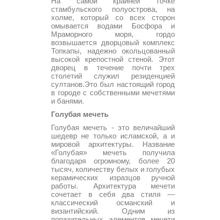
На самой крайней точке
стамбульского полуострова, на
холме, который со всех сторон
омывается водами Босфора и
Мраморного моря, гордо
возвышается дворцовый комплекс
Топкапы, надежно окольцованный
высокой крепостной стеной. Этот
дворец в течение почти трех
столетий служил резиденцией
султанов.Это был настоящий город
в городе с собственными мечетями
и банями.
Голубая мечеть
Голубая мечеть - это величайший
шедевр не только исламской, а и
мировой архитектуры. Название
«Голубая» мечеть получила
благодаря огромному, более 20
тысяч, количеству белых и голубых
керамических изразцов ручной
работы. Архитектура мечети
сочетает в себя два стиля —
классический османский и
византийский. Одним из
поразительных элементов мечети