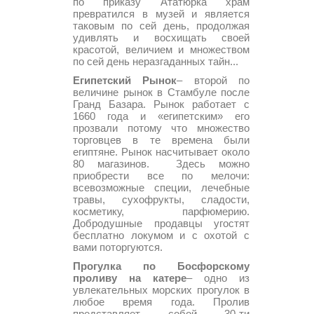
по приказу Ататюрка храм
превратился в музей и является
таковым по сей день, продолжая
удивлять и восхищать своей
красотой, величием и множеством
по сей день неразгаданных тайн...
Египетский Рынок
– второй по
величине рынок в Стамбуле после
Гранд Базара. Рынок работает с
1660 года и «египетским» его
прозвали потому что множество
торговцев в те времена были
египтяне. Рынок насчитывает около
80 магазинов. Здесь можно
приобрести все по мелочи:
всевозможные специи, лечебные
травы, сухофрукты, сладости,
косметику, парфюмерию.
Добродушные продавцы угостят
бесплатно локумом и с охотой с
вами поторгуются.
Прогулка по Босфорскому
проливу на катере
– одно из
увлекательных морских прогулок в
любое время года. Пролив
представляет собой 30-ти