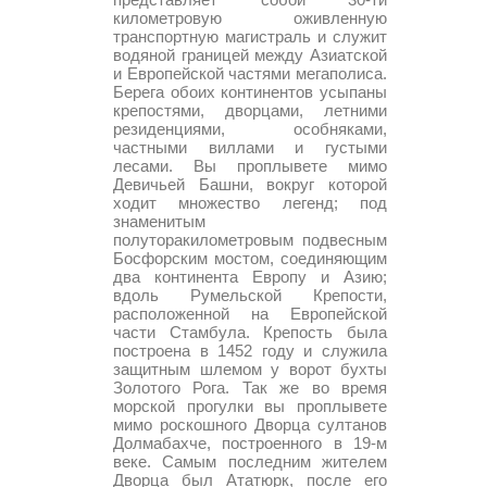
километровую оживленную
транспортную магистраль и служит
водяной границей между Азиатской
и Европейской частями мегаполиса.
Берега обоих континентов усыпаны
крепостями, дворцами, летними
резиденциями, особняками,
частными виллами и густыми
лесами. Вы проплывете мимо
Девичьей Башни, вокруг которой
ходит множество легенд; под
знаменитым
полуторакилометровым подвесным
Босфорским мостом, соединяющим
два континента Европу и Азию;
вдоль Румельской Крепости,
расположенной на Европейской
части Стамбула. Крепость была
построена в 1452 году и служила
защитным шлемом у ворот бухты
Золотого Рога. Так же во время
морской прогулки вы проплывете
мимо роскошного Дворца султанов
Долмабахче, построенного в 19-м
веке. Самым последним жителем
Дворца был Ататюрк, после его