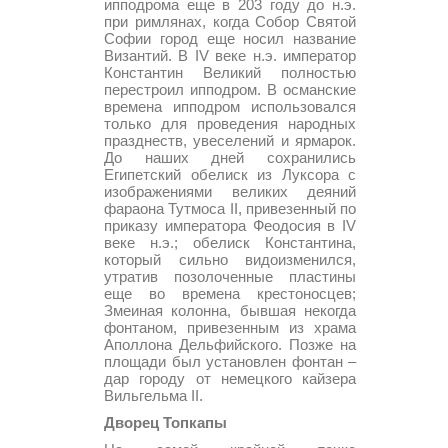
ипподрома еще в 203 году до н.э.
при римлянах, когда Собор Святой
Софии город еще носил название
Византий. В IV веке н.э. император
Константин Великий полностью
перестроил ипподром. В османские
времена ипподром использовался
только для проведения народных
празднеств, увеселений и ярмарок.
До наших дней сохранились
Египетский обелиск из Луксора с
изображениями великих деяний
фараона Тутмоса II, привезенный по
приказу императора Феодосия в IV
веке н.э.; обелиск Константина,
который сильно видоизменился,
утратив позолоченные пластины
еще во времена крестоносцев;
Змеиная колонна, бывшая некогда
фонтаном, привезенным из храма
Аполлона Дельфийского. Позже на
площади был установлен фонтан –
дар городу от немецкого кайзера
Вильгельма II.
Дворец Топкапы