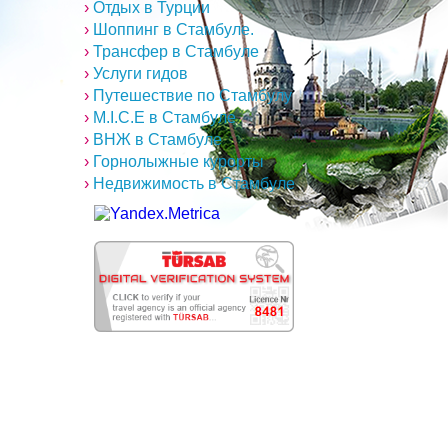
›
Отдых в Турции
›
Шоппинг в Стамбуле.
›
Трансфер в Стамбуле
›
Услуги гидов
›
Путешествие по Стамбулу
›
M.I.C.E в Стамбуле
›
ВНЖ в Стамбуле
›
Горнолыжные курорты
›
Недвижимость в Стамбуле