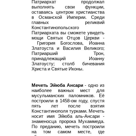
Патриархат продолжал
выполнять свои функции,
оставаясь центром христианства
в Османской Империи. Среди
главных реликвий
Константинопольского
Патриархата вы сможете увидеть
мощи Святых Отцов Церкви -
Григория Богослова, Иоанна
Златоуста и Василия Великого;
Патриарший Трон,
принадлежащий Иоанну
Златоусту; столб бичевания
Христа и Святые Иконы.
Мечеть Эйюба Ансари
- одно из
наиболее важных мест для
мусульманских паломников. Её
построили в 1458-ом году, спустя
пять лет после взятия
Константинополя турками. Мечеть
носит имя Эйюба аль-Ансари -
знаменосца пророка Мухаммеда.
По преданию, мечеть построили
на том самом месте, где