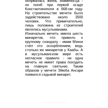
оборвалась жизнь знаменосца -
он погиб при первой осаде
Константинополя в 668-ом году.
На строительстве мечети было
задействовано около 3500
человек. Что примечательно,
лишь половина из строителей
являлись мусульманами.
Изначально мечеть имела шесть
минаретов, что привело к
крупному скандалу - имам Мекки
счёл это оскорблением, ведь
столько же минаретов у Каабы. А
в мусульманском мире есть
негласное правило - ни одна
мечеть не имеет права походить
на главную святыню. Таким
образом у мечети Эйюба Ансари
появился седьмой минарет.