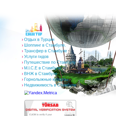
›
Отдых в Турции
›
Шоппинг в Стамбуле.
›
Трансфер в Стамбуле
›
Услуги гидов
›
Путешествие по Стамбулу
›
M.I.C.E в Стамбуле
›
ВНЖ в Стамбуле
›
Горнолыжные курорты
›
Недвижимость в Стамбуле