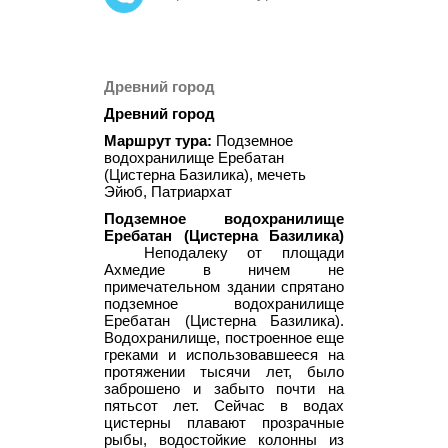
Древний город
Древний город
Маршрут тура:
Подземное
водохранилище Еребатан
(Цистерна Базилика), мечеть
Эйюб, Патриархат
Подземное водохранилище
Еребатан (Цистерна Базилика)
Неподалеку от площади
Ахмедие в ничем не
примечательном здании спрятано
подземное водохранилище
Еребатан (Цистерна Базилика).
Водохранилище, построенное еще
греками и использовавшееся на
протяжении тысячи лет, было
заброшено и забыто почти на
пятьсот лет. Сейчас в водах
цистерны плавают прозрачные
рыбы, водостойкие колонны из