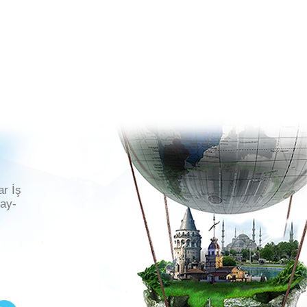
ar İş
ray-