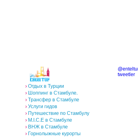
@enteltur
tweetler
›
Отдых в Турции
›
Шоппинг в Стамбуле.
›
Трансфер в Стамбуле
›
Услуги гидов
›
Путешествие по Стамбулу
›
M.I.C.E в Стамбуле
›
ВНЖ в Стамбуле
›
Горнолыжные курорты