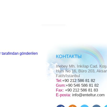
 tarafından gönderilen
КОНТАКТЫ
Inebey Mh. Inkilap Cad. Koş
Hanı No 16, Büro 203, Aksa
Fatih/Istanbul
Tel:
+90 212 586 81 82
Gsm:
+90 546 586 81 82
Fax:
+90 212 586 81 83
E-posta:
info@enteltur.com