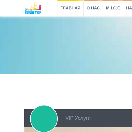
ГЛАВНАЯ
O HAC
M.I.C.E
НА
VIP Услуги