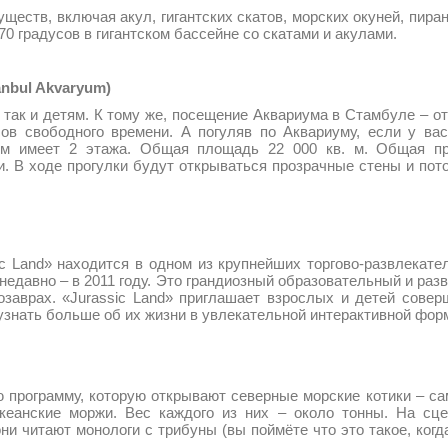
, включая акул, гигантских скатов, морских окуней, пирани
0 градусов в гигантском бассейне со скатами и акулами.
nbul Akvaryum)
и детям. К тому же, посещение Аквариума в Стамбуле – отли
сов свободного времени. А погуляв по Аквариуму, если у ва
ум имеет 2 этажа. Общая площадь 22 000 кв. м. Общая пр
. В ходе прогулки будут открываться прозрачные стены и пото
d» находится в одном из крупнейших торгово-развлекател
недавно – в 2011 году. Это грандиозный образовательный и ра
нозаврах. «Jurassic Land» приглашает взрослых и детей сове
знать больше об их жизни в увлекательной интерактивной фор
амму, которую открывают северные морские котики – самец
кеанские моржи. Вес каждого из них – около тонны. На сце
ни читают монологи с трибуны (вы поймёте что это такое, когда