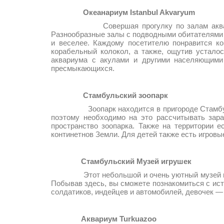
Океанариум
Istanbul Akvaryum
Совершая прогулку по залам аквариума, по
Разнообразные залы с подводными обитателями 
и веселее. Каждому посетителю понравится ко
корабельный колокол, а также, ощутив усталос
аквариума с акулами и другими населяющими 
пресмыкающихся.
Стамбульский зоопарк
Зоопарк находится в пригороде Стамбула, доро
поэтому необходимо на это рассчитывать зара
пространство зоопарка. Также на территории 
континетнов Земли. Для детей также есть игровы
Стамбульский Музей игрушек
Этот небольшой и очень уютный музей в азиат
Побывав здесь, вы сможете познакомиться с исто
солдатиков, индейцев и автомобилей, девочек —
Аквариум Turkuazoo