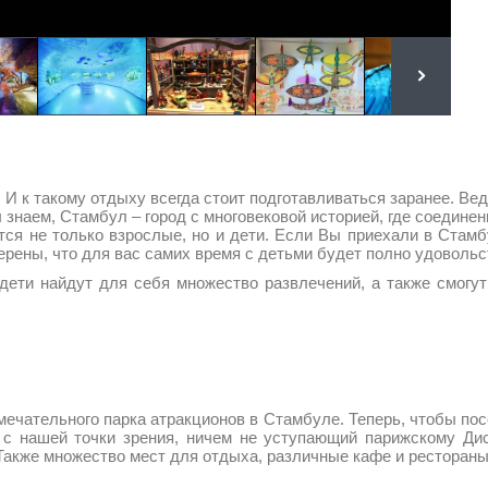
 И к такому отдыху всегда стоит подготавливаться заранее. Ве
 знаем, Стамбул – город с многовековой историей, где соединен
тся не только взрослые, но и дети. Если Вы приехали в Стамб
верены, что для вас самих время с детьми будет полно удоволь
ети найдут для себя множество развлечений, а также смогут 
льного парка атракционов в Стамбуле. Теперь, чтобы посет
, с нашей точки зрения, ничем не уступающий парижскому Ди
 Также множество мест для отдыха, различные кафе и ресторан