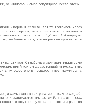
й, осьминогов. Самое популярное место здесь –
чный вариант, если вы летите транзитом через
с еще есть время, можно заняться шоппингом в
отяженность маршрута – 1,2 км. В Аквариуме
лки, вы будете попадать на разные уровни, есть
ьных центров Стамбула и занимает территорию
звлекательный комплекс, состоящий из нескольких
ршить путешествие в прошлое и познакомиться с
ме.
 и самка (она в три раза меньше, что создаёт
не они занимаются гимнастикой, качают пресс,
 посетите шоу), танцуют танго, поют и играют на