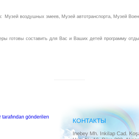
узей воздушных змеев, Музей автотранспорта, Музей Военн
ы составить для Вас и Ваших детей программу отдыха 
 tarafından gönderilen
КОНТАКТЫ
Inebey Mh. Inkilap Cad. Koş