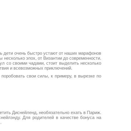
дь дети очень быстро устают от наших марафонов
ы несколько эпох, от Византии до современности.
ул со своими чадами, стоит выделить несколько
ствия и всевозможных приключений.
поробовать свои силы, к примеру, в вырезке по
ить Диснейленд, необязательно ехать в Париж.
снейлэнду. Для родителей в качестве бонуса на
ы.