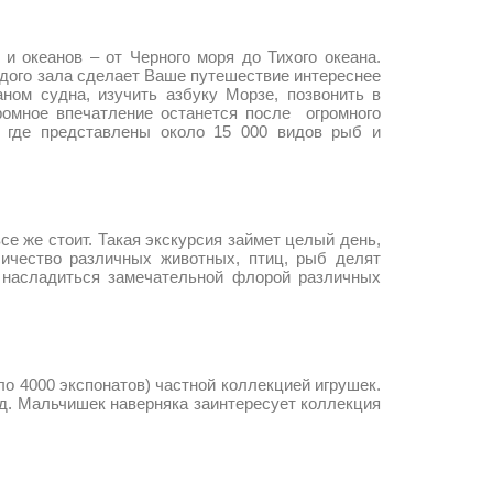
еанов – от Черного моря до Тихого океана.
дого зала сделает Ваше путешествие интереснее
ном судна, изучить азбуку Морзе, позвонить в
громное впечатление останется после огромного
, где представлены около 15 000 видов рыб и
 же стоит. Такая экскурсия займет целый день,
личество различных животных, птиц, рыб делят
т насладиться замечательной флорой различных
4000 экспонатов) частной коллекцией игрушек.
зад. Мальчишек наверняка заинтересует коллекция