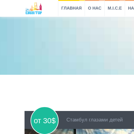
ГЛАВНАЯ
O HAC
M.I.C.E
НА
от 30$
Стамбул глазами детей