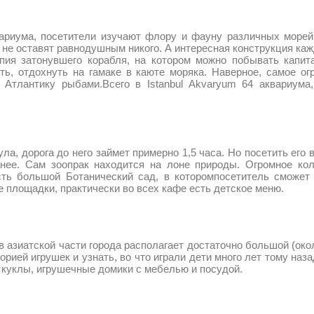
сетители изучают флору и фауну различных морей и ок
не оставят равнодушным никого. А интересная конструкция каж
пия затонувшего корабля, на котором можно побывать капита
ть, отдохнуть на гамаке в каюте моряка. Наверное, самое о
Атлантику рыбами.Всего в Istanbul Akvaryum 64 аквариума
га до него займет примерно 1,5 часа. Но посетить его все
нее. Сам зоопрак находится на лоне природы. Огромное ко
есть большой Ботанический сад, в которомпосетитель сможе
е площадки, практически во всех кафе есть детское меню.
ской части города располагает достаточно большой (около 
рией игрушек и узнать, во что играли дети много лет тому на
 куклы, игрушечные домики с мебелью и посудой.