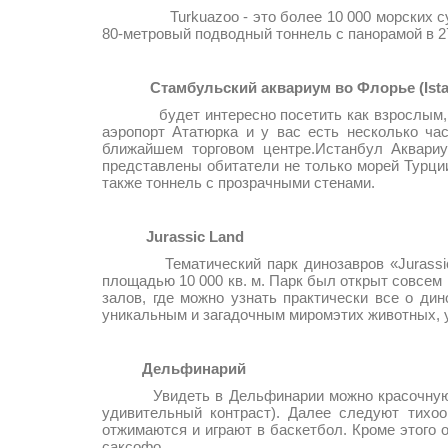
Turkuazoo - это более 10 000 морских существ
80-метровый подводный тоннель с панорамой в 27
Стамбульский аквариум во Флорье (Ista
будет интересно посетить как взрослым, так 
аэропорт Ататюрка и у вас есть несколько ча
ближайшем торговом центре.Истанбул Аквари
представлены обитатели не только морей Турции
также тоннель с прозрачными стенами.
Jurassic Land
Тематический парк динозавров «Jurassic Lan
площадью 10 000 кв. м. Парк был открыт совсем 
залов, где можно узнать практически все о ди
уникальным и загадочным миромэтих животных, у
Дельфинарий
Увидеть в Дельфинарии можно красочную прогр
удивительный контраст). Далее следуют тихоо
отжимаются и играют в баскетбол. Кроме этого о
саксофо