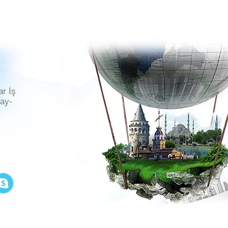
ar İş
ray-