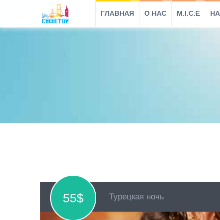
ГЛАВНАЯ
O HAC
M.I.C.E
НА
55$
Турецкая ночь