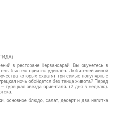
ГИДА)
ений в ресторане Кервансарай. Вы окунетесь в
тель был ею приятно удивлён. Любителей живой
ворчества которых охватят три самые популярные
урецкая ночь обойдется без танца живота? Перед
 турецкая звезда ориенталя. (2 дня в неделю).
отека.
и, основное блюдо, салат, десерт и два напитка