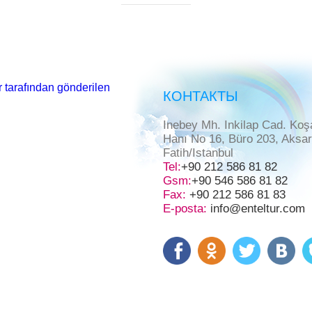
 tarafından gönderilen
КОНТАКТЫ
Inebey Mh. Inkilap Cad. Koş
Hanı No 16, Büro 203, Aksa
Fatih/Istanbul
Tel:
+90 212 586 81 82
Gsm:
+90 546 586 81 82
Fax:
+90 212 586 81 83
E-posta:
info@enteltur.com