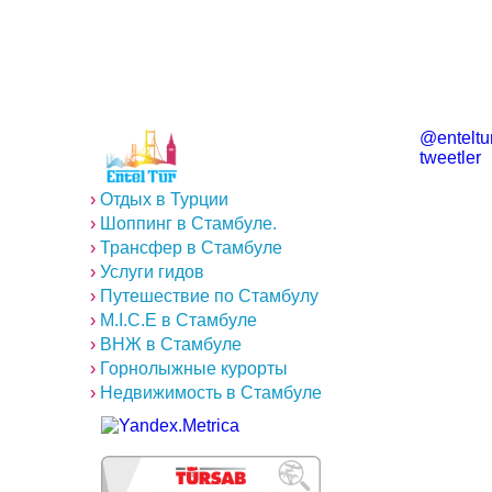
@enteltur
tweetler
›
Отдых в Турции
›
Шоппинг в Стамбуле.
›
Трансфер в Стамбуле
›
Услуги гидов
›
Путешествие по Стамбулу
›
M.I.C.E в Стамбуле
›
ВНЖ в Стамбуле
›
Горнолыжные курорты
›
Недвижимость в Стамбуле