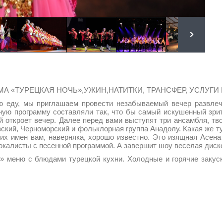
А «ТУРЕЦКАЯ НОЧЬ»,УЖИН,НАТИТКИ, ТРАНСФЕР, УСЛУГИ 
ую еду, мы приглашаем провести незабываемый вечер развлеч
ную программу составляли так, что бы самый искушенный зри
рый откроет вечер. Далее перед вами выступят три ансамбля, т
ский, Черноморский и фольклорная группа Анадолу. Какая же т
х имен вам, наверняка, хорошо известно. Это изящная Асена –
окалисты с песенной программой. А завершит шоу веселая диск
» меню с блюдами турецкой кухни. Холодные и горячие закуск