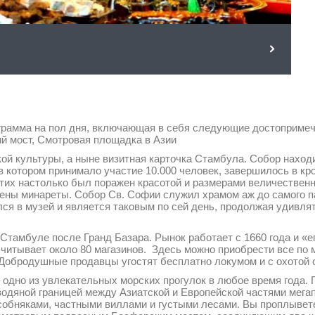
грамма на пол дня, включающая в себя следующие достопримеч
ий мост, Смотровая площадка в Азии
кой культуры, а ныне визитная карточка Стамбула. Собор нахо
 котором принимало участие 10.000 человек, завершилось в кро
их настолько был поражен красотой и размерами величественно
оены минареты. Собор Св. Софии служил храмом аж до самого па
ся в музей и является таковым по сей день, продолжая удивлят
 Стамбуле после Гранд Базара. Рынок работает с 1660 года и «
асчитывает около 80 магазинов. Здесь можно приобрести все по
Добродушные продавцы угостят бесплатно локумом и с охотой с
 одно из увлекательных морских прогулок в любое время года.
одяной границей между Азиатской и Европейской частями мега
собняками, частными виллами и густыми лесами. Вы проплывете