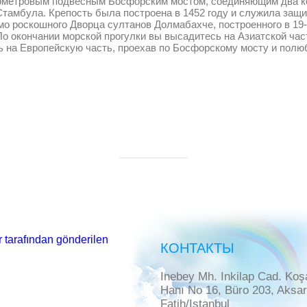
ометровым подвесным Босфорским мостом, соединяющим два ко
Стамбула. Крепость была построена в 1452 году и служила защи
мо роскошного Дворца султанов Долмабахче, построенного в 1
 По окончании морской прогулки вы высадитесь на Азиатской ч
сь на Европейскую часть, проехав по Босфорскому мосту и по
 tarafından gönderilen
КОНТАКТЫ
Inebey Mh. Inkilap Cad. Koş
Hanı No 16, Büro 203, Aksa
Fatih/Istanbul