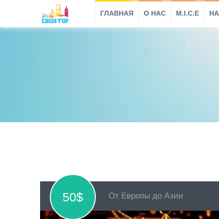
ГЛАВНАЯ
O HAC
M.I.C.E
НА
50$
От Европы до Азии