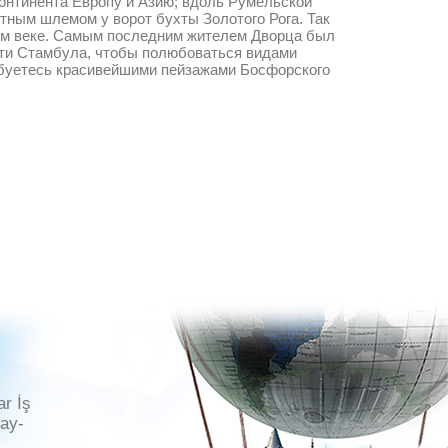
нтинента Европу и Азию; вдоль Румельской
тным шлемом у ворот бухты Золотого Рога. Так
9-м веке. Самым последним жителем Дворца был
асти Стамбула, чтобы полюбоваться видами
любуетесь красивейшими пейзажами Босфорского
ar İş
ray-