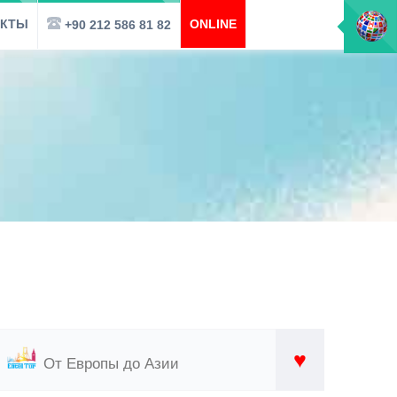
АКТЫ
ONLINE
+90 212 586 81 82
♥
От Европы до Азии