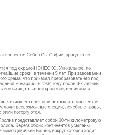
ательности: Собор Св. Софии, прогулка по
дится под охраной ЮНЕСКО. Уникальное, по
тчайшие сроки, в течении 5 лет. При завоевании
го храма, что приказал преобразовать его под
дения монархии. В 1934 году после 3-х летней
ь и восхищать своей красотой, величием и
египетским» его прозвали потому что множество
 мелочи: всевозможные специи, лечебные травы,
 вами поторгуются.
 Пролив представляет собой 30-ти километровую
полиса. Берега обоих континентов усыпаны
 мимо Девичьей Башни, вокруг которой ходит