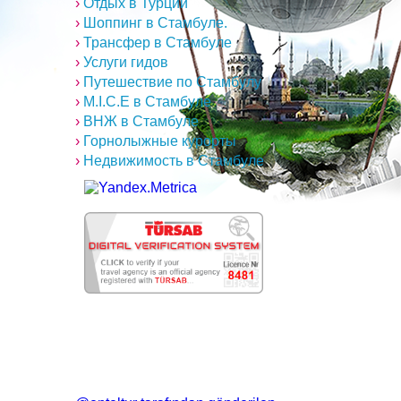
›
Отдых в Турции
›
Шоппинг в Стамбуле.
›
Трансфер в Стамбуле
›
Услуги гидов
›
Путешествие по Стамбулу
›
M.I.C.E в Стамбуле
›
ВНЖ в Стамбуле
›
Горнолыжные курорты
›
Недвижимость в Стамбуле