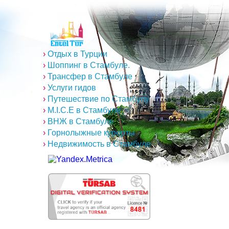
›
Отдых в Турции
›
Шоппинг в Стамбуле.
›
Трансфер в Стамбуле
›
Услуги гидов
›
Путешествие по Стамбулу
›
M.I.C.E в Стамбуле
›
ВНЖ в Стамбуле
›
Горнолыжные курорты
›
Недвижимость в Стамбуле