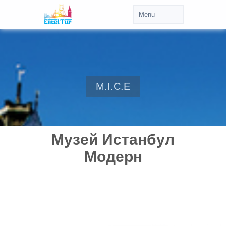
M.I.C.E
Музей Истанбул
Модерн