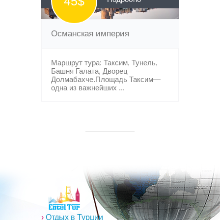
45$
Османская империя
Маршрут тура: Таксим, Тунель,
Башня Галата, Дворец
Долмабахче.Площадь Таксим—
одна из важнейших ...
›
Отдых в Турции