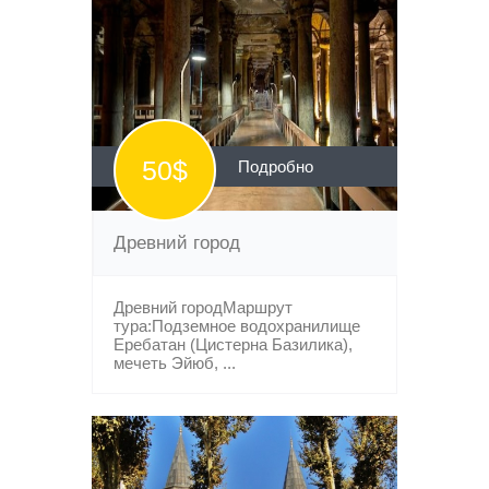
50$
Подробно
Древний город
Древний городМаршрут
тура:Подземное водохранилище
Еребатан (Цистерна Базилика),
мечеть Эйюб, ...