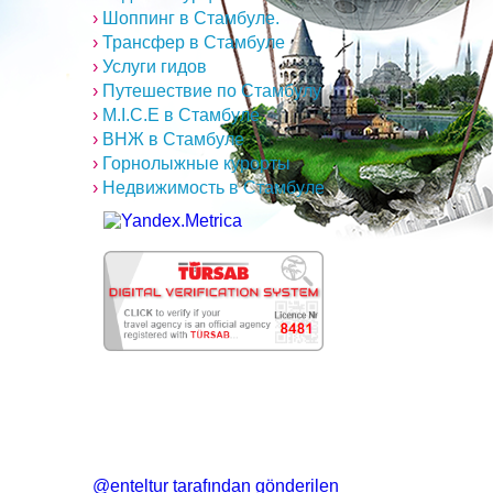
›
Шоппинг в Стамбуле.
›
Трансфер в Стамбуле
›
Услуги гидов
›
Путешествие по Стамбулу
›
M.I.C.E в Стамбуле
›
ВНЖ в Стамбуле
›
Горнолыжные курорты
›
Недвижимость в Стамбуле
@enteltur tarafından gönderilen