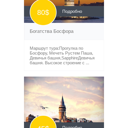
80$
Подробно
Богатства Босфора
Маршрут тура:Прогулка по
Босфору, Мечеть Рустем Паша,
Девичья башня,SapphireДевичья
башня. Высокое строение с ...
Подробно