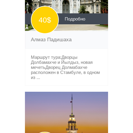
40$
Подробно
Алмаз Падишаха
Маршрут тура:Дворцы
Долбамахче и Йылдыз, новая
мечетьДворец Долмабахче
расположен в Стамбуле, в одном
из ...