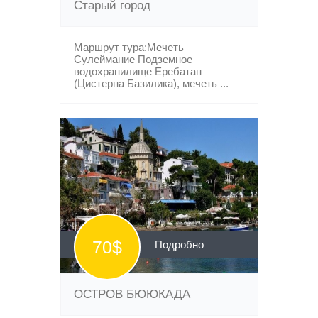
Старый город
Маршрут тура:Мечеть
Сулеймание Подземное
водохранилище Еребатан
(Цистерна Базилика), мечеть ...
70$
Подробно
ОСТРОВ БЮЮКАДА